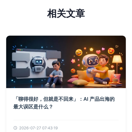
相关文章
「聊得很好，但就是不回来」：AI 产品出海的
最大误区是什么？
2026-07-27 07:43:19