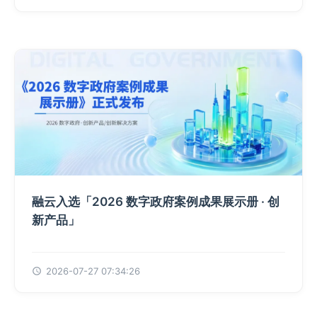
融云入选「2026 数字政府案例成果展示册 · 创
新产品」
2026-07-27 07:34:26