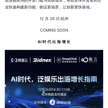
低智能应用的开发门槛与试错成本，帮助全球开发者和企
业快速构建新功能、验证新场景，让创新更快落地。
12 月 26 日·杭州
COMING SOON
AI 时 代 出 海 增 长