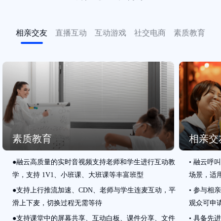
相亲交友
直播互动
互动游戏
社交电商
素质教育
素质教育
相亲交
●
融云高质量的实时音视频支持老师和学生进行互动教
•
融云呼叫
学，支持 1V1、小班课、大班课等丰富班型
场景，适
●
支持上行推流加速、CDN、老师与学生连麦互动，平
•
参与相
滑上下麦，切换过程无需等待
观众可申
●
支持课堂中的屏幕共享、互动白板、课件分享、文件
•
具备先