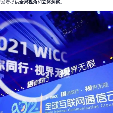
开发者提供
全局视角
和
立体洞察
。