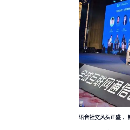
语音社交风头正盛
，