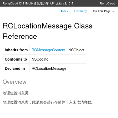
RongCloud iOS IMLib 通讯能力库 API 文档 v2.10.5
RongCloud
Index
Hierarchy
On This Page
RCLocationMessage Class
Reference
Inherits from
RCMessageContent
: NSObject
Conforms to
NSCoding
Declared in
RCLocationMessage.h
Overview
地理位置消息类
地理位置消息类，此消息会进行存储并计入未读消息数。