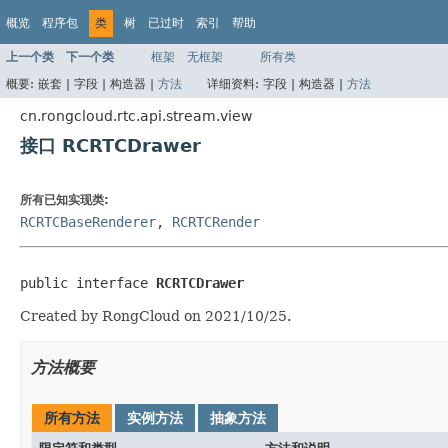
概览
程序包
类
树
已过时
索引
帮助
上一个类
下一个类
框架
无框架
所有类
概要:
嵌套 |
字段 |
构造器 |
方法
详细资料:
字段 |
构造器 |
方法
cn.rongcloud.rtc.api.stream.view
接口 RCRTCDrawer
所有已知实现类:
RCRTCBaseRenderer
,
RCRTCRender
public interface 
RCRTCDrawer
Created by RongCloud on 2021/10/25.
方法概要
所有方法
实例方法
抽象方法