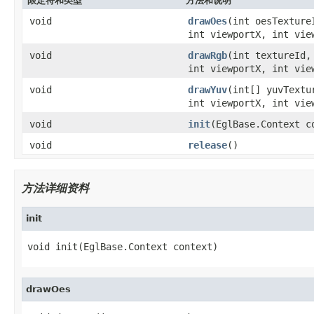
限定符和类型
方法和说明
void
drawOes
(int oesTexture
int viewportX, int vie
void
drawRgb
(int textureId,
int viewportX, int vie
void
drawYuv
(int[] yuvTextu
int viewportX, int vie
void
init
(EglBase.Context c
void
release
()
方法详细资料
init
void init(EglBase.Context context)
drawOes