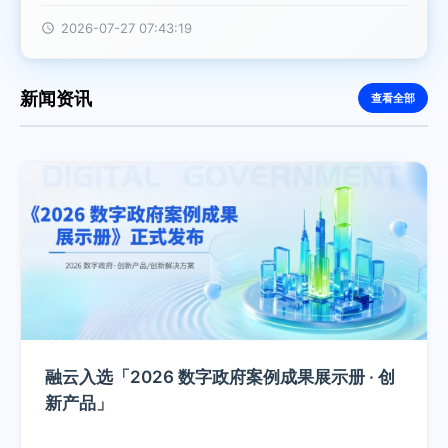
情绪价值就够了？ 我用最直接、最坦诚、最不绕弯子的方
式告诉你——不是。真正的陪伴，需要维护关系。 3️⃣ 不计
2026-07-27 07:43:19
成本堆效果就行？ 理论上可以做出任何想要的效果，但是
效果、成本、性能的不可能三角怎么平衡才是关键。 那
么，怎么才能做到真正的“陪伴”？能破局的方案都需要什么
新闻资讯
查看全部
能力？下面这个视频告诉你答案~ 0:00 /3:14 1× 7.17-
7.20@上海世博中心 WAIC L050 展位 不见不散~
融云入选「2026 数字政府案例成果展示册 · 创
新产品」