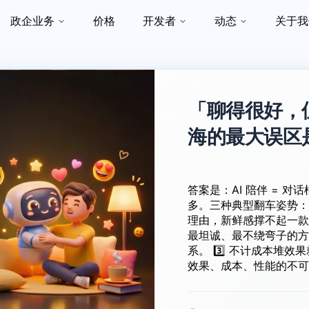
政企业务
价格
开发者
动态
关于我
「聊得很好，但
海的最大误区
答案是：AI 陪伴 = 对话框 + 选
多。三种典型翻车姿势： 1️⃣ 把第一次对话当成功信号 用户没有唤醒
理由，新鲜感撑不起一款产品。 2️⃣ 有情绪价值就够
最坦诚、最不绕弯子的方
系。 3️⃣ 不计成本堆效果就行？ 理论上可以做出任何想要的效果，但是
效果、成本、性能的不可能三角怎
到真正的“陪伴”？能破
答案~ 0:00 /3:14 1× 7.17-7.20@上海世博中心 WAIC L050 展位 不见