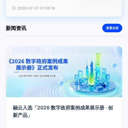
情绪价值就够了？ 我用最直接、最坦诚、最不绕弯子的方
式告诉你——不是。真正的陪伴，需要维护关系。 3️⃣ 不计
2026-07-27 07:43:19
成本堆效果就行？ 理论上可以做出任何想要的效果，但是
效果、成本、性能的不可能三角怎么平衡才是关键。 那
么，怎么才能做到真正的“陪伴”？能破局的方案都需要什么
新闻资讯
查看全部
能力？下面这个视频告诉你答案~ 0:00 /3:14 1× 7.17-
7.20@上海世博中心 WAIC L050 展位 不见不散~
融云入选「2026 数字政府案例成果展示册 · 创
新产品」