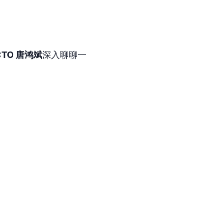
 CTO 唐鸿斌
深入聊聊一